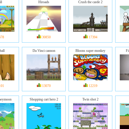
ll
Hiroads
Crush the castle 2
678
30850
17394
ball
Da Vinci cannon
Bloons super monkey
Fi
101
13070
12219
oneymoon
Shopping cart hero 2
Twin shot 2