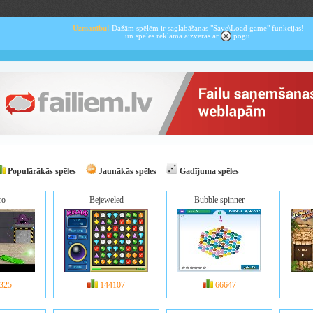
Uzmanību!
Dažām spēlēm ir saglabāšanas "Save\Load game" funkcijas!
un spēles reklāma aizveras ar
pogu.
Populārākās spēles
Jaunākās spēles
Gadījuma spēles
ro
Bejeweled
Bubble spinner
325
144107
66647