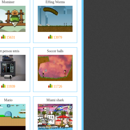
Mominer
Effing Worms
15631
13979
rt person tetris
Soccer balls
11939
11726
Mario
Miami shark