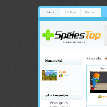
Spēles
Reklāma
Kontakti
bezmaksas spēles
Kārtot spēles:
Dienas spēle!
Spect
Sonic
56270
Spēļu kategorijas
232
Visas spēles