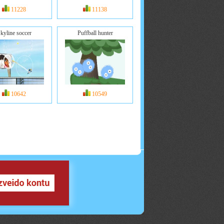
11228
11138
kyline soccer
Puffball hunter
10642
10549