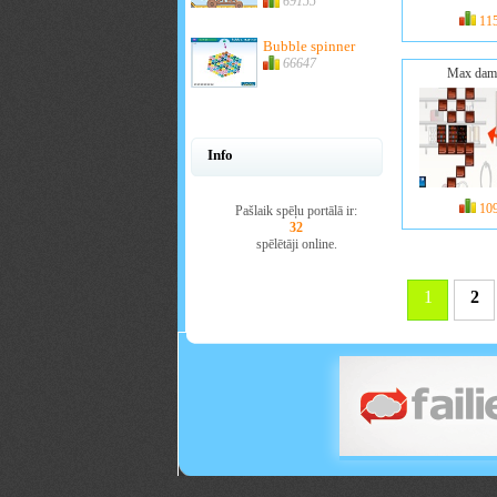
69155
11
Bubble spinner
66647
Max dam
Info
10
Pašlaik spēļu portālā ir:
32
spēlētāji online.
1
2