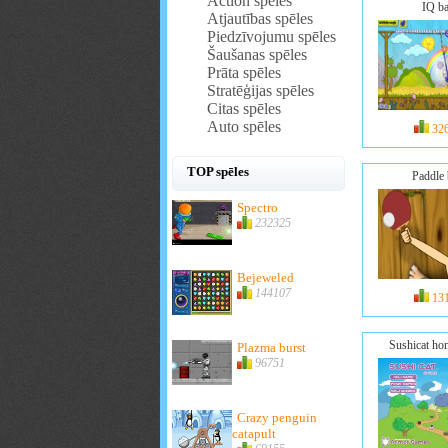
Action spēles
IQ ba
Atjautības spēles
Piedzīvojumu spēles
Šaušanas spēles
Prāta spēles
Stratēģijas spēles
Citas spēles
Auto spēles
32
TOP spēles
Paddle 
Spectro
232325
Bejeweled
144107
13
Sushicat h
Plazma burst
96751
Crazy penguin
catapult