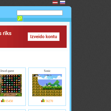
Jewel quest
Sonic
65450
56270