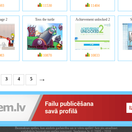
593
11530
11404
age 2
Toss the turtle
Achievement unlocked 2
S
983
10870
10833
→
3
4
5
Bezmaksas spēles, kas aizdzīs garlaicību un ir vērts spēlēt! Šeit jūs atradīsiet
vislabākās bezmaksas spēles internetā. Spelestop.lv © 2009 - 2018