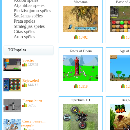
Action spēles
Mecharon
Battle of 
Atjautības spēles
Piedzīvojumu spēles
Šaušanas spēles
Prāta spēles
Stratēģijas spēles
Citas spēles
Auto spēles
10792
10
TOP spēles
Tower of Doom
Age of
Spectro
232329
Bejeweled
144111
10318
10
Spectrum TD
Bug 
Plazma burst
96755
Crazy penguin
catapult