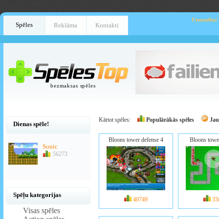
Uzmanību!
Spēles
Reklāma
Kontakti
bezmaksas spēles
Kārtot spēles:
Populārākās spēles
Jau
Dienas spēle!
Bloons tower defense 4
Bloons towe
Sonic
56273
Spēļu kategorijas
40749
35
Visas spēles