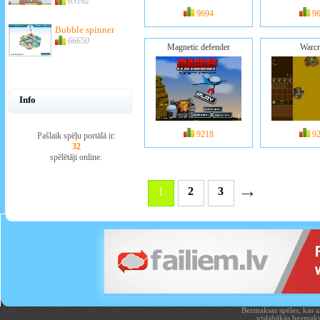
69162
9694
9
Bubble spinner
66650
Magnetic defender
Warcr
Info
9218
9
Pašlaik spēļu portālā ir:
32
spēlētāji online.
→
1
2
3
Bezmaksas spēles, kas aiz
vislabākās bezmaks