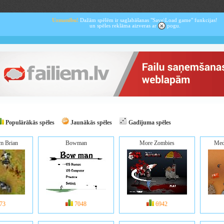
Uzmanību!
Dažām spēlēm ir saglabāšanas "Save\Load game" funkcijas!
un spēles reklāma aizveras ar
pogu.
Populārākās spēles
Jaunākās spēles
Gadījuma spēles
om Brian
Bowman
More Zombies
Med
73
7048
6942