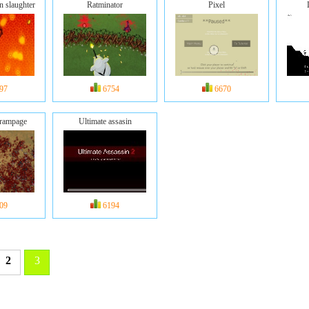
n slaughter
Ratminator
Pixel
97
6754
6670
 rampage
Ultimate assasin
09
6194
2
3