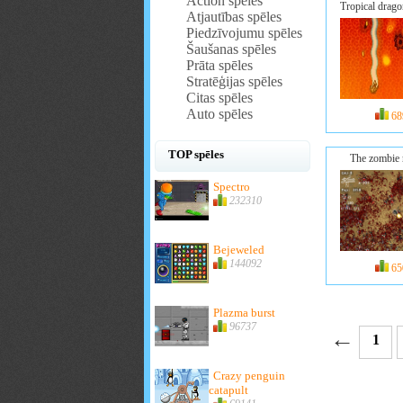
Action spēles
Tropical drago
Atjautības spēles
Piedzīvojumu spēles
Šaušanas spēles
Prāta spēles
Stratēģijas spēles
Citas spēles
Auto spēles
68
TOP spēles
The zombie
Spectro
232310
Bejeweled
144092
65
Plazma burst
96737
←
1
Crazy penguin
catapult