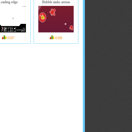
Leading edge
Bubble tanks arenas
6597
6588