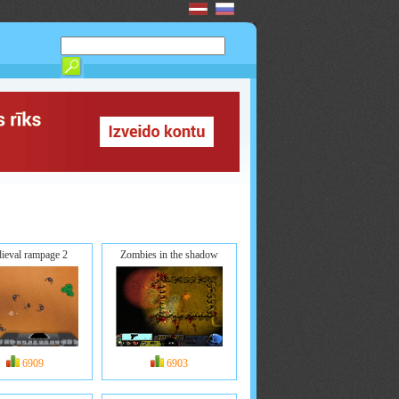
ieval rampage 2
Zombies in the shadow
6909
6903