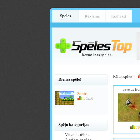
Spēles
Reklāma
Kontakti
bezmaksas spēles
Kārtot spēles:
Dienas spēle!
Save us fr
Sonic
56250
Spēļu kategorijas
70
Visas spēles