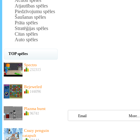
Action spēles
Atjautības spēles
Piedzīvojumu spēles
Šaušanas spēles
Prāta spēles
Stratēģijas spēles
Citas spēles
Auto spēles
TOP spēles
Spectro
232315
Bejeweled
144096
Plazma burst
96741
Email
More...
Crazy penguin
catapult