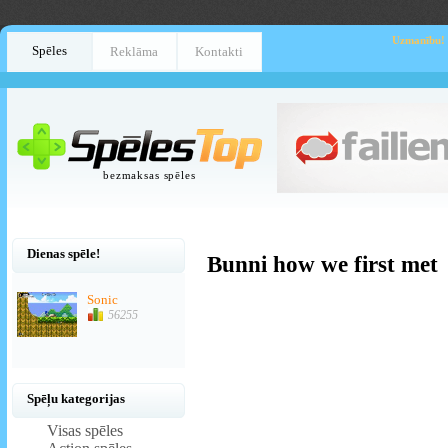
Uzmanību!
Spēles
Reklāma
Kontakti
bezmaksas spēles
Dienas spēle!
Bunni how we first met
Sonic
56255
Spēļu kategorijas
Visas spēles