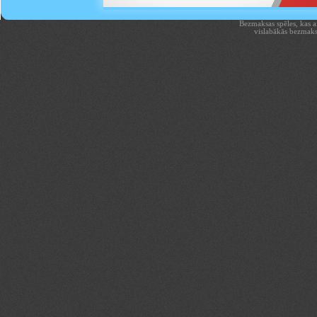
Bezmaksas spēles, kas aiz
vislabākās bezmaks