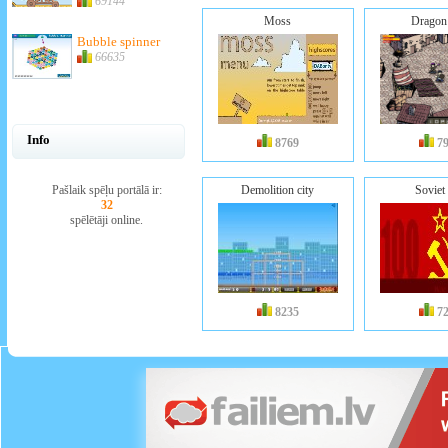
69144
Moss
Dragon
Bubble spinner
66635
Info
8769
7
Pašlaik spēļu portālā ir:
Demolition city
Soviet 
32
spēlētāji online.
8235
7