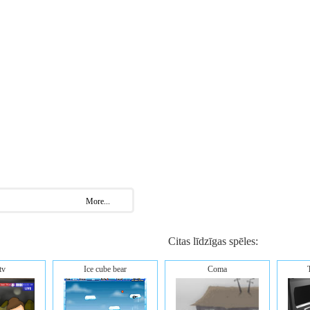
More...
Citas līdzīgas spēles:
tv
Ice cube bear
Coma