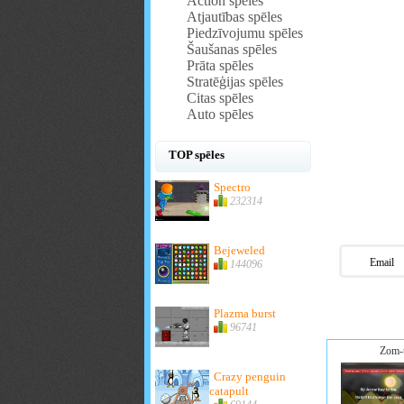
Action spēles
Atjautības spēles
Piedzīvojumu spēles
Šaušanas spēles
Prāta spēles
Stratēģijas spēles
Citas spēles
Auto spēles
TOP spēles
Spectro
232314
Bejeweled
Email
144096
Plazma burst
96741
Zom-
Crazy penguin
catapult