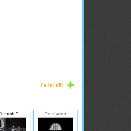
Palielināt
Thorenzitha 7
Tactical assasin