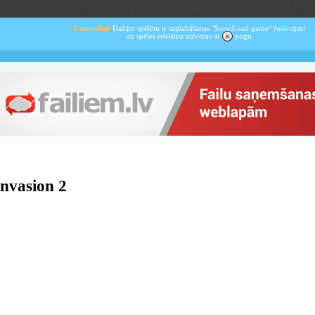
Uzmanību!
Dažām spēlēm ir saglabāšanas "Save\Load game" funkcijas!
un spēles reklāma aizveras ar
pogu.
nvasion 2