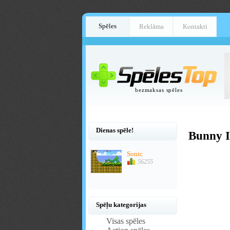
Spēles
Reklāma
Kontakti
bezmaksas spēles
Dienas spēle!
Bunny I
Sonic
56255
Spēļu kategorijas
Visas spēles