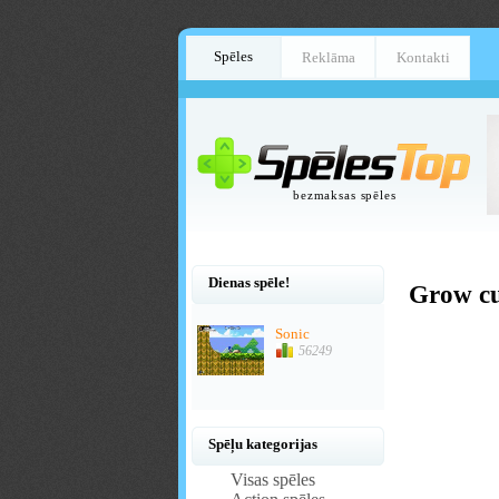
Spēles
Reklāma
Kontakti
bezmaksas spēles
Dienas spēle!
Grow c
Sonic
56249
Spēļu kategorijas
Visas spēles