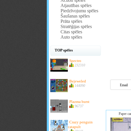
Action spēles
Atjautības spēles
Piedzīvojumu spēles
Šaušanas spēles
Prāta spēles
Stratēģijas spēles
Citas spēles
Auto spēles
TOP spēles
Spectro
232310
Bejeweled
Email
144090
Plazma burst
96737
Paper c
Crazy penguin
catapult