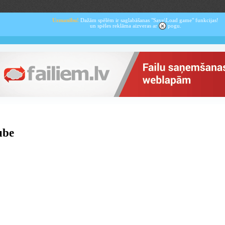
Uzmanību!
Dažām spēlēm ir saglabāšanas "Save\Load game" funkcijas!
un spēles reklāma aizveras ar
pogu.
ube