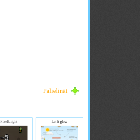
Palielināt
Pixelknight
Let it glow