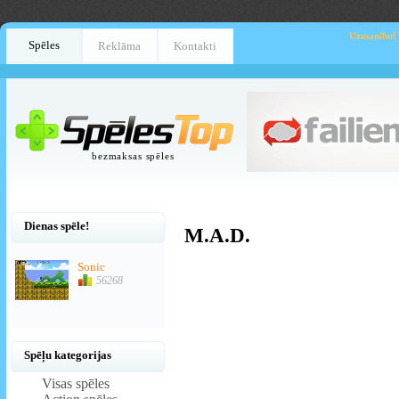
Uzmanību!
Spēles
Reklāma
Kontakti
bezmaksas spēles
Dienas spēle!
M.A.D.
Sonic
56268
Spēļu kategorijas
Visas spēles