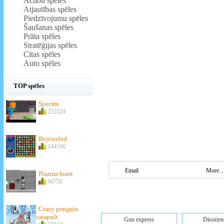
Action spēles
Atjautības spēles
Piedzīvojumu spēles
Šaušanas spēles
Prāta spēles
Stratēģijas spēles
Citas spēles
Auto spēles
TOP spēles
Spectro
232324
Bejeweled
144106
Email
More...
Plazma burst
96750
Crazy penguin
catapult
Gun express
Disorien