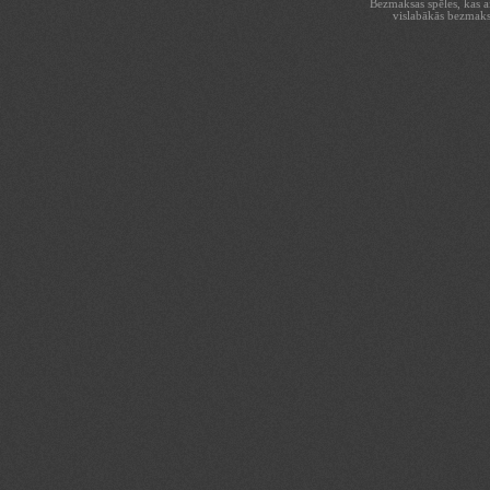
Bezmaksas spēles, kas aiz
vislabākās bezmaks