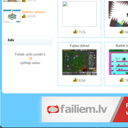
69154
Bubble spinner
66646
7576
9
Info
Fujitsu defend
Bubble b
Pašlaik spēļu portālā ir:
32
spēlētāji online.
8260
7