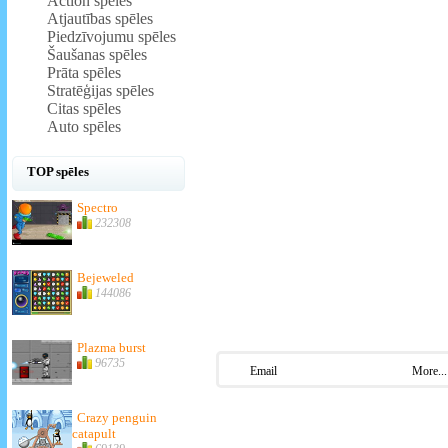
Action spēles
Atjautības spēles
Piedzīvojumu spēles
Šaušanas spēles
Prāta spēles
Stratēģijas spēles
Citas spēles
Auto spēles
TOP spēles
Spectro
232308
Bejeweled
144086
Plazma burst
96735
Email
More...
Crazy penguin
catapult