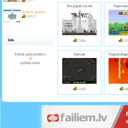
69139
Vox populi vox dei
Super mari
Bubble spinner
66629
Info
7456
23
Pašlaik spēļu portālā ir:
Starcraft
Tropical drago
32
spēlētāji online.
7263
6