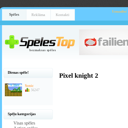
Uzmanību!
Spēles
Reklāma
Kontakti
bezmaksas spēles
Dienas spēle!
Pixel knight 2
Sonic
56247
Spēļu kategorijas
Visas spēles