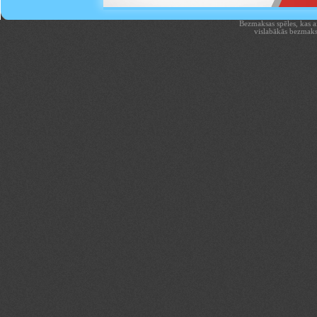
Bezmaksas spēles, kas aiz
vislabākās bezmaks