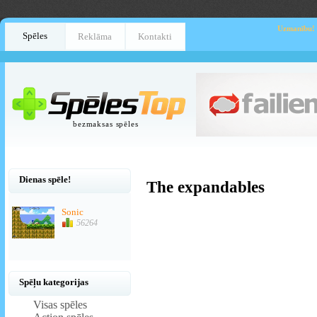
Uzmanību!
Spēles
Reklāma
Kontakti
bezmaksas spēles
Dienas spēle!
The expandables
Sonic
56264
Spēļu kategorijas
Visas spēles