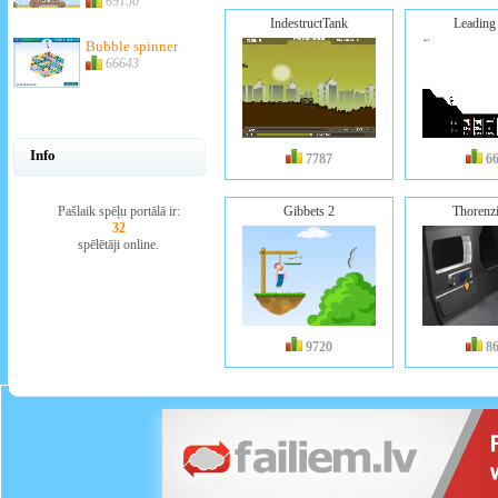
69150
IndestructTank
Leading
Bubble spinner
66643
Info
7787
6
Pašlaik spēļu portālā ir:
Gibbets 2
Thorenzi
32
spēlētāji online.
9720
8