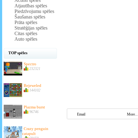
Action spēles
Atjautības spēles
Piedzīvojumu spēles
Šaušanas spēles
Prāta spēles
Stratēģijas spēles
Citas spēles
Auto spēles
TOP spēles
Spectro
232321
Bejeweled
144102
Plazma burst
96746
Email
More...
Crazy penguin
catapult