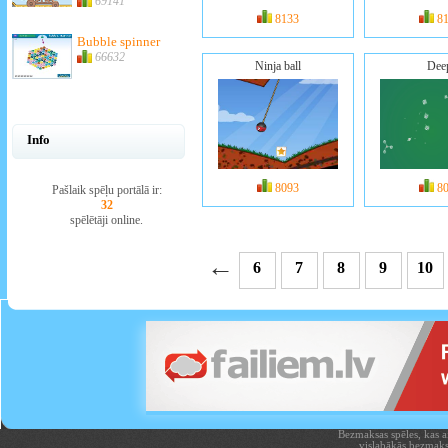
69141
8133
8
Bubble spinner
66632
Ninja ball
Dee
Info
8093
8
Pašlaik spēļu portālā ir:
32
spēlētāji online.
←
6
7
8
9
10
Bezmaksas spēles, kas aiz
vislabākās bezmaks