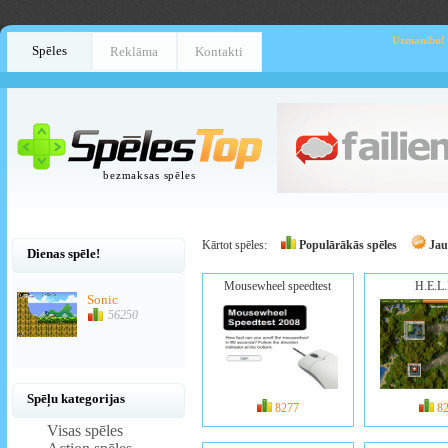
Uzmanību!
Spēles
Reklāma
Kontakti
bezmaksas spēles
Kārtot spēles:
Populārākās spēles
Jau
Dienas spēle!
Mousewheel speedtest
H.E.L.
Sonic
56250
Spēļu kategorijas
8277
8
Visas spēles