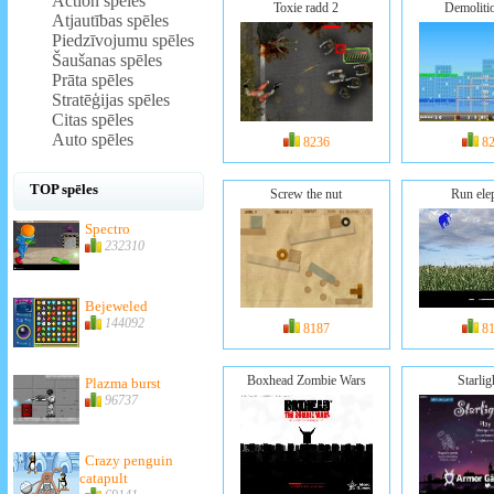
Action spēles
Toxie radd 2
Demolitio
Atjautības spēles
Piedzīvojumu spēles
Šaušanas spēles
Prāta spēles
Stratēģijas spēles
Citas spēles
Auto spēles
8236
8
TOP spēles
Screw the nut
Run ele
Spectro
232310
Bejeweled
144092
8187
8
Boxhead Zombie Wars
Starlig
Plazma burst
96737
Crazy penguin
catapult