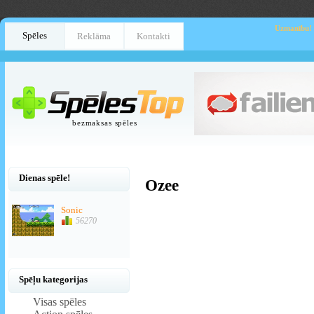
Uzmanību!
Spēles
Reklāma
Kontakti
bezmaksas spēles
Dienas spēle!
Ozee
Sonic
56270
Spēļu kategorijas
Visas spēles