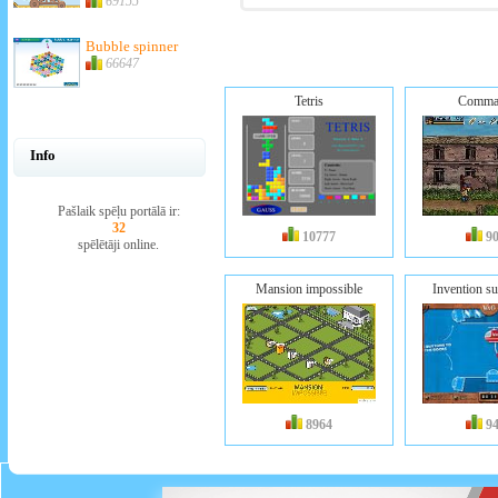
69155
Bubble spinner
66647
Tetris
Comma
Info
Pašlaik spēļu portālā ir:
32
10777
9
spēlētāji online.
Mansion impossible
Invention s
8964
9