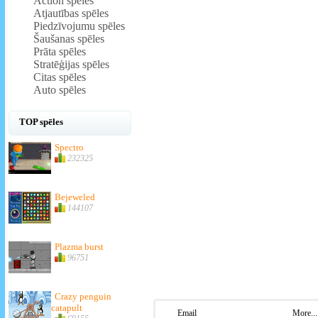
Action spēles
Atjautības spēles
Piedzīvojumu spēles
Šaušanas spēles
Prāta spēles
Stratēģijas spēles
Citas spēles
Auto spēles
TOP spēles
Spectro
232325
Bejeweled
144107
Plazma burst
96751
Crazy penguin
catapult
Email
More...