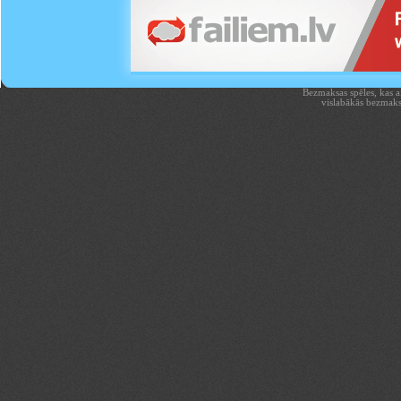
Bezmaksas spēles, kas aiz
vislabākās bezmaks