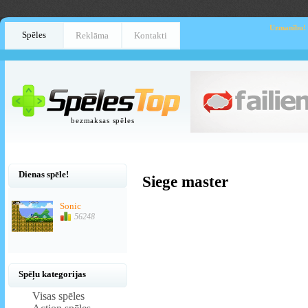
Uzmanību!
Spēles
Reklāma
Kontakti
bezmaksas spēles
Dienas spēle!
Siege master
Sonic
56248
Spēļu kategorijas
Visas spēles