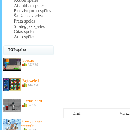
Action spēles
Atjautības spēles
Piedzīvojumu spēles
Šaušanas spēles
Prāta spēles
Stratēģijas spēles
Citas spēles
Auto spēles
TOP spēles
Spectro
232310
Bejeweled
144088
Plazma burst
96737
Email
More...
Crazy penguin
catapult