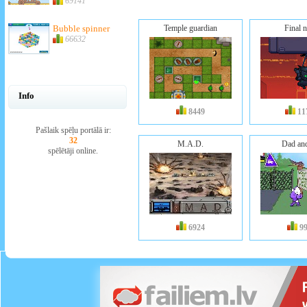
69141
Bubble spinner
Temple guardian
Final n
66632
Info
8449
11
Pašlaik spēļu portālā ir:
32
M.A.D.
Dad an
spēlētāji online.
6924
9