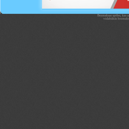
Bezmaksas spēles, kas aiz
vislabākās bezmaks